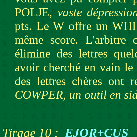
POLJE,
vaste dépressio
pts. Le W offre un WH
même score. L'arbitre c
élimine des lettres que
avoir cherché en vain l
des lettres chères ont 
COWPER
,
un outil en si
Tirage 10 :
EJOR+CUS