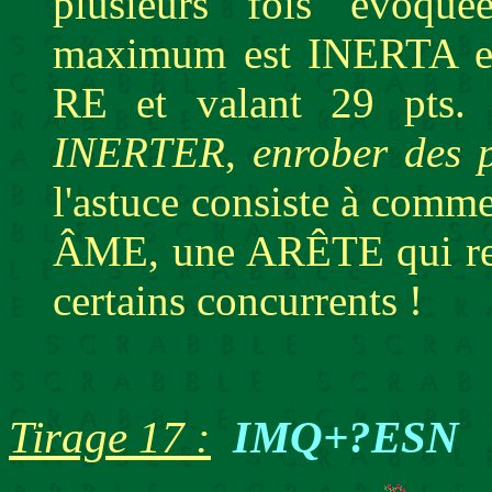
plusieurs fois évoqué
maximum est INERTA en
RE et valant 29 pts. I
INERTER
,
enrober des p
l'astuce consiste à comm
ÂME, une ARÊTE qui rest
certains concurrents !
Tirage 17 :
IMQ+?ESN