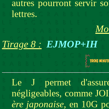
autres pourront servir s
lettres.
Mot
Tirage 8 :
EJMOP+IH
Le J permet d'assur
négligeables, comme JOI
ère japonaise
, en 10G po