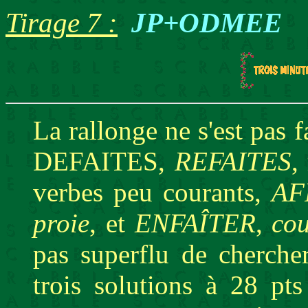
Tirage 7 :
JP+ODMEE
La rallonge ne s'est pas f
DEFAITES,
REFAITES
,
verbes peu courants,
AF
proie
, et
ENFAÎTER
,
cou
pas superflu de cherche
trois solutions à 28 pt